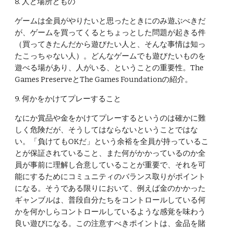
8. 人と場所ともの
ゲームは全員がやりたいと思ったときにのみ遊ぶべきだ
が、ゲームを買ってくるとちょっとした問題が起きる件
（買ってきたんだから遊びたい人と、そんな事情は知っ
たこっちゃない人）。どんなゲームでも遊びたいものを
遊べる場があり、人がいる、ということの重要性。The 
Games PreserveとThe Games Foundationの紹介。
9. 何かをかけてプレーすること
なにか賞品や金をかけてプレーするというのは確かに難
しく危険だが、そうしてはならないということではな
い。「負けてもOKだ」という余裕を全員が持っているこ
とが保証されていること、また何がかかっているのか全
員が事前に理解し合意していることが重要で、それを可
能にするためにコミュニティのバランス取りがポイント
になる。そうである限りにおいて、例えば金のかかった
ギャンブルは、普段自分たちをコントロールしている何
かを何かしらコントロールしているような感覚を味わう
良い遊びになる。この注意すべきポイントは、金品を賭