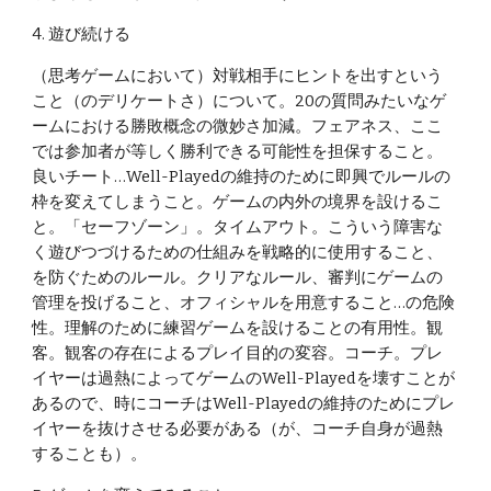
4. 遊び続ける
（思考ゲームにおいて）対戦相手にヒントを出すという
こと（のデリケートさ）について。20の質問みたいなゲ
ームにおける勝敗概念の微妙さ加減。フェアネス、ここ
では参加者が等しく勝利できる可能性を担保すること。
良いチート…Well-Playedの維持のために即興でルールの
枠を変えてしまうこと。ゲームの内外の境界を設けるこ
と。「セーフゾーン」。タイムアウト。こういう障害な
く遊びつづけるための仕組みを戦略的に使用すること、
を防ぐためのルール。クリアなルール、審判にゲームの
管理を投げること、オフィシャルを用意すること…の危険
性。理解のために練習ゲームを設けることの有用性。観
客。観客の存在によるプレイ目的の変容。コーチ。プレ
イヤーは過熱によってゲームのWell-Playedを壊すことが
あるので、時にコーチはWell-Playedの維持のためにプレ
イヤーを抜けさせる必要がある（が、コーチ自身が過熱
することも）。