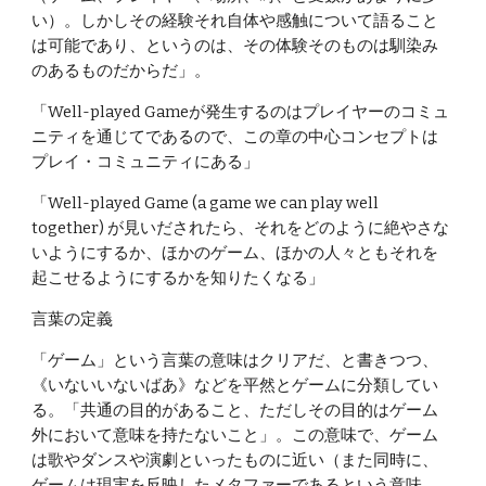
い）。しかしその経験それ自体や感触について語ること
は可能であり、というのは、その体験そのものは馴染み
のあるものだからだ」。
「Well-played Gameが発生するのはプレイヤーのコミュ
ニティを通じてであるので、この章の中心コンセプトは
プレイ・コミュニティにある」
「Well-played Game (a game we can play well 
together) が見いだされたら、それをどのように絶やさな
いようにするか、ほかのゲーム、ほかの人々ともそれを
起こせるようにするかを知りたくなる」
言葉の定義
「ゲーム」という言葉の意味はクリアだ、と書きつつ、
《いないいないばあ》などを平然とゲームに分類してい
る。「共通の目的があること、ただしその目的はゲーム
外において意味を持たないこと」。この意味で、ゲーム
は歌やダンスや演劇といったものに近い（また同時に、
ゲームは現実を反映したメタファーであるという意味