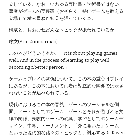
立している。なお、いわゆる専門書・学術書ではない。
著者がゲームの実践家（おそらく、特にゲームを教える
立場）で積み重ねた知見を語っていく本。
構成と、おおむねどんなトピックが扱われているか
序文(Eric Zimmerman)
この本がどういう本か。「It is about playing games 
well. And in the process of learning to play well, 
becoming a better person.」
ゲームとプレイの関係について。この本の重心はプレイ
にあるが、この本において両者は対立的な関係では示さ
れないことが述べられている。
現代におけるこの本の意義。ゲームのソーシャルな側
面、アートとしてのゲーム、ゲームとそれが遊ばれる文
脈の関係、実験的ゲームの勃興、学習としてのゲームデ
ザイン、中毒、トーナメント、「外に開いた」ゲーム、
といった現代的な諸々のトピックと、対応するDe Koven