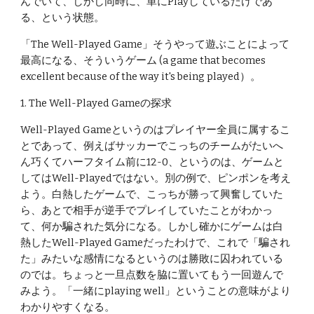
んでいて、しかし同時に、単にPlayしているだけであ
る、という状態。
「The Well-Played Game」そうやって遊ぶことによって
最高になる、そういうゲーム (a game that becomes 
excellent because of the way it's being played）。
1. The Well-Played Gameの探求
Well-Played Gameというのはプレイヤー全員に属するこ
とであって、例えばサッカーでこっちのチームがたいへ
ん巧くてハーフタイム前に12-0、というのは、ゲームと
してはWell-Playedではない。別の例で、ピンポンを考え
よう。白熱したゲームで、こっちが勝って興奮していた
ら、あとで相手が逆手でプレイしていたことがわかっ
て、何か騙された気分になる。しかし確かにゲームは白
熱したWell-Played Gameだったわけで、これで「騙され
た」みたいな感情になるというのは勝敗に囚われている
のでは。ちょっと一旦点数を脇に置いてもう一回遊んで
みよう。「一緒にplaying well」ということの意味がより
わかりやすくなる。