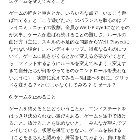
5. ゲームを変えてみること
ゲームの軽さと重さとか、いろいろな点で「いまこう遊
ばれてる」と「こう遊びたい」のバランスを取るのはプ
レイコミュニティの役割。全員がWell-Playedになれるの
が大事。ゲームが遊ばれ続けることの難しさ。ルールの
曲げ方（主に、スキルの不足的な問題からWell-Playedに
なれない場合）。ハンディキャップ。得点なるものにつ
いて。ゲームに飽きがくるとかで変える必要がでてきた
ら、フィットするようにルールを変えてみよう（変えす
ぎて自分たちが何をやってるのかコントロールを失わな
いように）。実際に変えてみる―3目並べを例に。グリッ
ドを変える？ ×と〇じゃなくしてみる？ ミゼール？
6. ゲームを止めること
ゲームを終えるとはどういうことか、エンドステートを
はっきり決められない遊びもある。ゲームを途中で抜け
ること。抜けることを認めないと、「みんなが望んでプ
レイしている」状態を保証できない。ゲームを抜ける
（ことをきちんと認める）練習をしてみよう。負けを宣