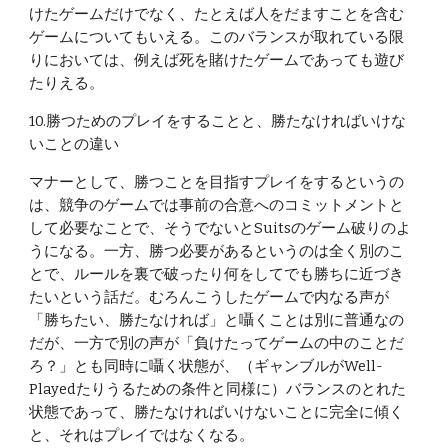
けたゲームだけでなく、たとえば人をだますことを含む
ゲームについてもいえる。このバランスが取れている限
りにおいては、例えば死を賭けたゲームであっても遊び
たりえる。
10.勝つためのプレイをすることと、勝たなければいけな
いことの違い
マナーとして、勝つことを目指すプレイをするというの
は、競争のゲームでは事前の合意へのコミットメントと
して必要なことで、そうでないとSuitsのゲーム破りのよ
うになる。一方、勝つ必要があるというのは全く別のこ
とで、ルールを裏で破ったり何をしてでも勝ちに近づき
たいという話だ。むろんこうしたゲームで内なる声が
「勝ちたい、勝たなければ」と囁くことは別に普通なの
だが、一方で別の声が「負けたってゲームの中のことだ
ろ？」とも同時に囁く状態が、（ギャンブルがWell-
Playedたりうるための条件と同様に）バランスのとれた
状態であって、勝たなければいけないことに完全に傾く
と、それはプレイではなくなる。