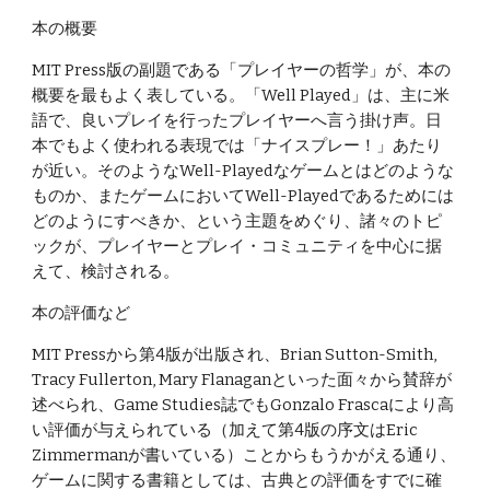
本の概要
MIT Press版の副題である「プレイヤーの哲学」が、本の
概要を最もよく表している。「Well Played」は、主に米
語で、良いプレイを行ったプレイヤーへ言う掛け声。日
本でもよく使われる表現では「ナイスプレー！」あたり
が近い。そのようなWell-Playedなゲームとはどのような
ものか、またゲームにおいてWell-Playedであるためには
どのようにすべきか、という主題をめぐり、諸々のトピ
ックが、プレイヤーとプレイ・コミュニティを中心に据
えて、検討される。
本の評価など
MIT Pressから第4版が出版され、Brian Sutton-Smith, 
Tracy Fullerton, Mary Flanaganといった面々から賛辞が
述べられ、Game Studies誌でもGonzalo Frascaにより高
い評価が与えられている（加えて第4版の序文はEric 
Zimmermanが書いている）ことからもうかがえる通り、
ゲームに関する書籍としては、古典との評価をすでに確