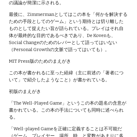
の議論が簡潔に示される。
最後に、Zimmermanとしてはこの本を「何かを解決する
ための手段としてのゲーム」という期待とは切り離した
ものとして捉えたい旨が語られている。プレイはそれ自
体が最終的な目的であるべきであり、De Kovenも、
Social Changeのためのレバーとして語ってはいない
（Personal Growthの文脈で語ってはいても）。
MIT Press版のためのまえがき
この本が書かれるに至った経緯（主に前述の「著者につ
いて」で紹介したようなこと）が書かれている。
初版のまえがき
「The Well-Played Game」というこの本の題名の含意が
書かれている。この本の手法についても同時に述べられ
る。
「Well-played Gameを正確に定義することは不可能だ
（ゲーム、プレイヤー、場所、時、と変数があまりに多